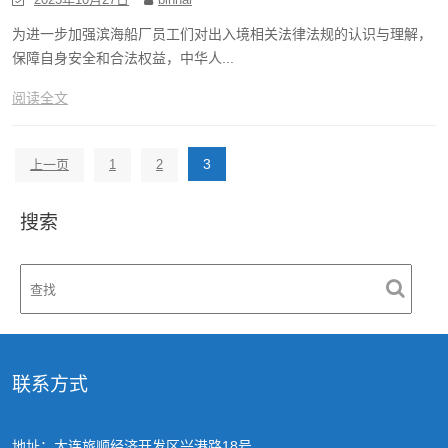
为进一步加强滨海船厂员工们对出入境相关法律法规的认识与理解，
保障自身安全和合法权益，中华人...
阅读全文
文
3
上一页
1
2
章
搜索
分
页
联系方式
地址：大连旅顺经济开发区兴港路18号