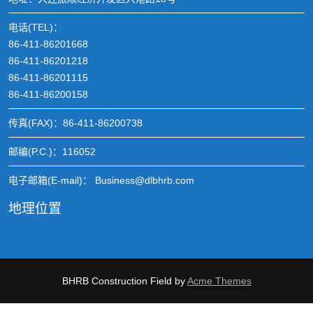
电话(TEL)：
86-411-86201668
86-411-86201218
86-411-86201115
86-411-86200158
传真(FAX)：86-411-86200738
邮编(P.C.)：116052
电子邮箱(E-mail)： Business@dlbhrb.com
地理位置
BHRB
Construction Field by
Acme Themes