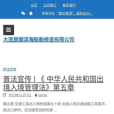
Skip
主页
公司简介
联系我们
to
滨海动态 :
“锦华希望”，顺利吉水！
content
年度归档：
2023 年
大连旅顺滨海船舶修造有限公司
Home
2023
Page 3
普法宣传
普法宣传 | 《 中华人民共和国出
境入境管理法》第五章
2023年11月7日
binhai
第五章 交通工具出入境检查第五十条 出境入境交通运输工具离开、
抵达口岸时，应当接受边防检查...