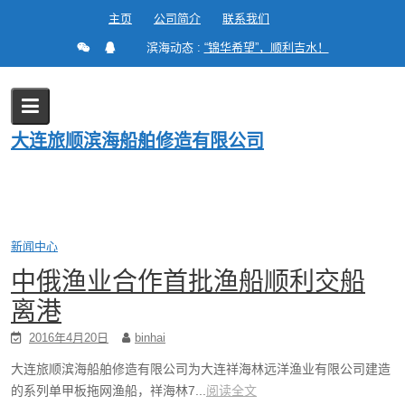
Skip
主页
公司简介
联系我们
to
滨海动态 :
“锦华希望”，顺利吉水！
content
月度归档：
2016 年 4 月
大连旅顺滨海船舶修造有限公司
Home
2016
4 月
新闻中心
中俄渔业合作首批渔船顺利交船
离港
2016年4月20日
binhai
大连旅顺滨海船舶修造有限公司为大连祥海林远洋渔业有限公司建造
的系列单甲板拖网渔船，祥海林7...
阅读全文