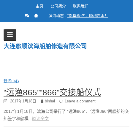
Skip
主页
公司简介
联系我们
to
滨海动态 :
“锦华希望”，顺利吉水！
content
月度归档：
2017 年 1 月
大连旅顺滨海船舶修造有限公司
Home
2017
1 月
新闻中心
“远渔865”“866”交接船仪式
2017年1月18日
binhai
Leave a comment
2017年1月18日，滨海公司举行了 “远渔865“、“远渔866”两艘船的交
船签字和船模...
阅读全文