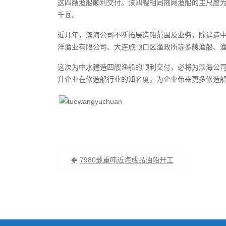
这四艘渔船顺利交付。该四艘相同拖网渔船的主尺度为：总长3
千瓦。
近几年，滨海公司不断拓展造船范围及业务，除建造
洋渔业有限公司、大连旅顺口区渔政所等多艘渔船、
这次为中水建造四艘渔船的顺利交付，必将为滨海公
升企业在修造船行业的知名度，为企业带来更多修造
文
7980载重吨近海成品油船开工
章
导
航