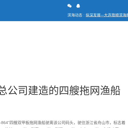
滨海动态 :
纵深发展---大连旅顺滨
总公司建造的四艘拖网渔船交船
总公司建造的四艘拖网渔船
1-864”四艘双甲板拖网渔船驶离该公司码头，驶往浙江省舟山市，标志着