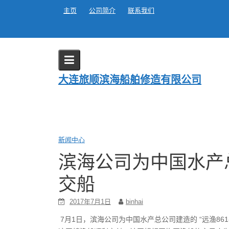
Skip
主页
公司简介
联系我们
to
content
Blog
大连旅顺滨海船舶修造有限公司
Home
2017
7 月
1
滨海公司为中国水产
新闻中心
滨海公司为中国水产
交船
2017年7月1日
binhai
7月1日，滨海公司为中国水产总公司建造的 “远渔86