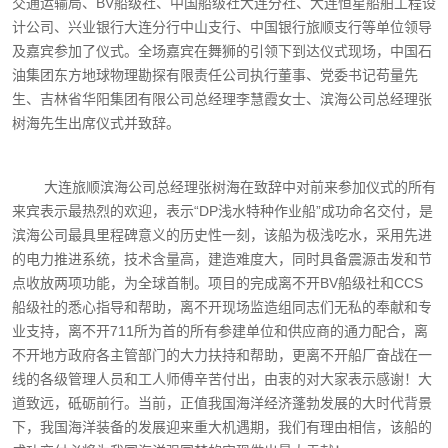
交通运输局、BV船级社、中国船级社大连分社、大连恒星船舶工程设
计公司、兴业银行大连分行中山支行、中国银行旅顺支行等单位领导
及嘉宾参加了仪式。全场嘉宾在舞狮的引领下到达仪式现场，中国石
油集团东方地球物理勘探有限责任公司执行董事、党委书记苟量先
生、吉林省华阳集团有限公司总经理李慧霞女士、滨海公司总经理张
树海先生出席仪式并致辞。
大连旅顺滨海公司总经理张树海在致辞中对前来参加仪式的所有
来宾表示最热烈的欢迎，表示“DP浅水特种作业船”成功命名交付，是
滨海公司最具里程碑意义的历史性一刻，该船为极浅吃水，采用先进
的电力推进系统，技术含量高，建造难度大，同时具备震源击发和节
点收放两项功能，为全球首制。项目的完成离不开BV船级社和CCS
船级社的悉心指导和帮助，离不开现场监造组同志们无私的奉献和专
业支持，离不开711所为首的所有参建单位和供应商的通力配合，离
不开地方政府各主管部门的大力扶持和帮助，更离不开船厂奋战在一
线的各级管理人员和工人师傅辛苦付出，由衷的对大家表示感谢！大
道致远，砥砺前行。当前，正值我国海洋经济蓬勃发展的大时代背景
下，我国海洋装备的发展迎来重大机遇期，我们有理由相信，该船的