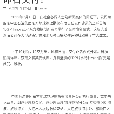
2022年7月25日
binhai
2022年7月15日，在社会各界人士及新闻媒体的见证下，公司为
船东中国石油集团东方地球物理勘探有限责任公司建造的全球首艘
“BGP Innovator”东方物探创新者号举行了交付命名仪式，这标志着
滨海公司在大型动态定位浅水特种勘探船建造领域取得了重大成果。
上午10时许，晴空万里，风和日丽，交付命名仪式开始。舞狮
热情洋溢，锣鼓女将英姿飒爽，身着盛装的“DP浅水特种作业船”更是
威武、雄壮。
中国石油集团东方地球物理勘探有限责任公司执行董事、党委书
记苟量、副总经理郝会民、总经理助理/海洋物探分公司党委书记刘海
波、旅顺海关、大连出入境边防检查站、大连旅顺海事处、旅顺口区