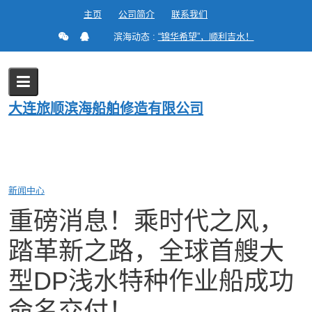
Skip
主页
公司简介
联系我们
to
滨海动态 :
“锦华希望”，顺利吉水！
content
Blog
Home
2022
7 月
25
大连旅顺滨海船舶修造有限公司
重磅消息！乘时代之风，踏革新之路，全球首艘大型DP浅水特种作业
成功命名交付！
新闻中心
重磅消息！乘时代之风，
踏革新之路，全球首艘大
型DP浅水特种作业船成功
命名交付！