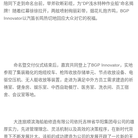
陪同下走到命名台前，举斧砍断彩缆，为“DP浅水特种作业船”命名揭
牌！随着红幕徐徐拉开，两舷喷射绚丽彩带，烟花礼炮齐鸣，BGP
Innovator以汽笛长鸣热切地回应大众对它的祝福。
命名暨交付仪式结束后，嘉宾共同登上了BGP Innovator，实地
参观了集装箱化的炮缆绞车、枪阵收放存储单元、节点收放设备、电
驱空压机、无人艇收放等装置，走进为满足中外方员工需求建造的祈
祷室、健身房、娱乐室、中西自助餐厅、医务室、洗衣间、员工宿
舍、会议室等地。
大连旅顺滨海船舶修造有限公司依托吉林省华阳集团母公司的雄
厚实力，先进管理理念、灵活机制以及高效的决策程序，在新时代背
景下不断发展壮大。该船的成功建造为公司的发展开辟了一片新的天