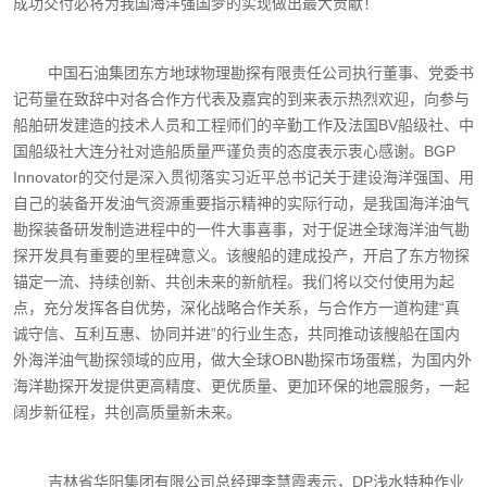
成功交付必将为我国海洋强国梦的实现做出最大贡献！
中国石油集团东方地球物理勘探有限责任公司执行董事、党委书
记苟量在致辞中对各合作方代表及嘉宾的到来表示热烈欢迎，向参与
船舶研发建造的技术人员和工程师们的辛勤工作及法国BV船级社、中
国船级社大连分社对造船质量严谨负责的态度表示衷心感谢。BGP
Innovator的交付是深入贯彻落实习近平总书记关于建设海洋强国、用
自己的装备开发油气资源重要指示精神的实际行动，是我国海洋油气
勘探装备研发制造进程中的一件大事喜事，对于促进全球海洋油气勘
探开发具有重要的里程碑意义。该艘船的建成投产，开启了东方物探
锚定一流、持续创新、共创未来的新航程。我们将以交付使用为起
点，充分发挥各自优势，深化战略合作关系，与合作方一道构建“真
诚守信、互利互惠、协同并进”的行业生态，共同推动该艘船在国内
外海洋油气勘探领域的应用，做大全球OBN勘探市场蛋糕，为国内外
海洋勘探开发提供更高精度、更优质量、更加环保的地震服务，一起
阔步新征程，共创高质量新未来。
吉林省华阳集团有限公司总经理李慧霞表示，DP浅水特种作业