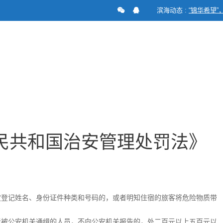
滨海动态 :
“锦华希望”
华人民共和国治安管理处罚法》（第56～57条）
人民共和国治安管理处罚法》
定登记姓名、身份证件种类和号码的，或者明知住宿的旅客将危险物质带
。
者被公安机关通缉的人员，不向公安机关报告的，处二百元以上五百元以