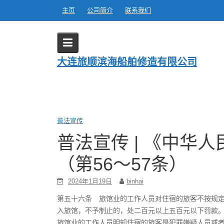
Skip
主页
公司简介
联系我们
to
content
Blog
大连旅顺滨海船舶修造有限公司
Home
2024
1 月
19
普法宣传 | 《中
普法宣传
普法宣传 | 《中华
（第56～57条）
2024年1月19日
binhai
第五十六条 旅馆业的工作人员对住宿的旅客不按规
入旅馆，不予制止的，处二百元以上五百元以下罚款
旅馆业的工作人员明知住宿的旅客是犯罪嫌疑人员或