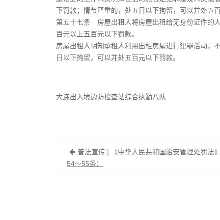
下罚款；情节严重的，处五日以下拘留，可以并处五
第五十七条 房屋出租人将房屋出租给无身份证件的
百元以上五百元以下罚款。
房屋出租人明知承租人利用出租房屋进行犯罪活动，
日以下拘留，可以并处五百元以下罚款。
大连出入境边防检查站综合执勤八队
文
普法宣传 | 《中华人民共和国治安管理处罚法
章
54～55条）
导
航