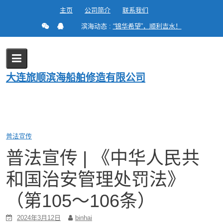
Skip
主页
公司简介
联系我们
to
滨海动态 :
“锦华希望”，顺利吉水！
content
Blog
大连旅顺滨海船舶修造有限公司
Home
2024
3 月
12
普法宣传 | 《中华人民共和国治安管理处罚法》（第105～106条）
普法宣传
普法宣传 | 《中华人民共
和国治安管理处罚法》
（第105～106条）
2024年3月12日
binhai