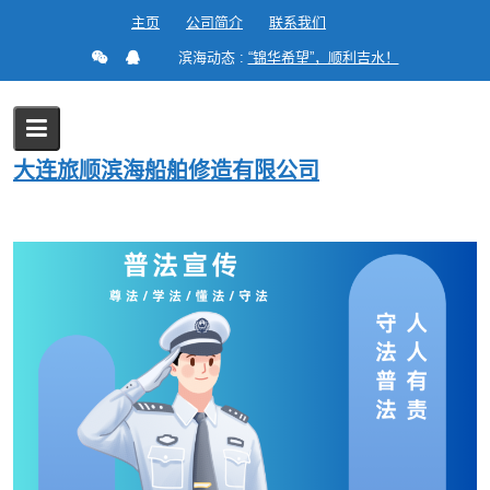
Skip
主页
公司简介
联系我们
to
滨海动态 :
“锦华希望”，顺利吉水！
content
Blog
大连旅顺滨海船舶修造有限公司
Home
2024
11 月
27
普法宣传 | 《公安机关办理行政案件程序规定》（第59条）