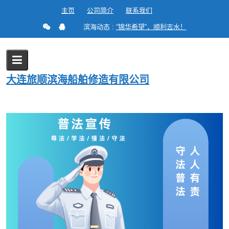
Skip
主页
公司简介
联系我们
to
滨海动态 :
“锦华希望”，顺利吉水！
content
日期:
2024年12月16日
大连旅顺滨海船舶修造有限公司
Home
2024
12 月
16