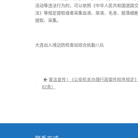
活动等违法行为的，可以依照《中华人民共和国道路
法》等规定提取或者采集血液、尿液、毛发、脱落细
提取、采集。
大连出入境边防检查站综合执勤八队
文
普法宣传 | 《公安机关办理行政案件程序规定
章
82条）
导
航