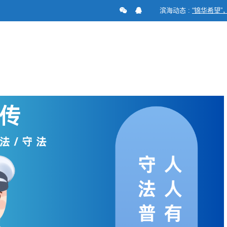
滨海动态 :
“锦华希望”