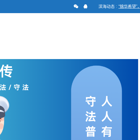
滨海动态 :
“锦华希望”