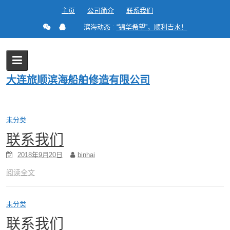
Skip
主页
公司简介
联系我们
to
滨海动态 :
“锦华希望”，顺利吉水！
content
分类：
未分类
大连旅顺滨海船舶修造有限公司
Home
Blog
未分类
未分类
联系我们
2018年9月20日
binhai
阅读全文
未分类
联系我们