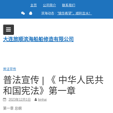
Skip
主页
公司简介
联系我们
to
滨海动态 :
“锦华希望”，顺利吉水！
content
Blog
大连旅顺滨海船舶修造有限公司
Home
2023
12 月
1
普法宣传 | 《 中华人民共和国宪法》第一章
普法宣传
普法宣传 | 《 中华人民共
和国宪法》第一章
2023年12月1日
binhai
第一章 总纲