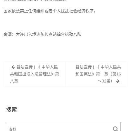
国家依法禁止任何组织或者个人扰乱社会经济秩序。
来源：大连出入境边防检查站综合执勤八队
文
普法宣传 | 《 中华人民
普法宣传 | 《 中华人民共
章
共和国出境入境管理法》第
和国宪法》第一章（第16
八章
～32条）
导
航
搜索