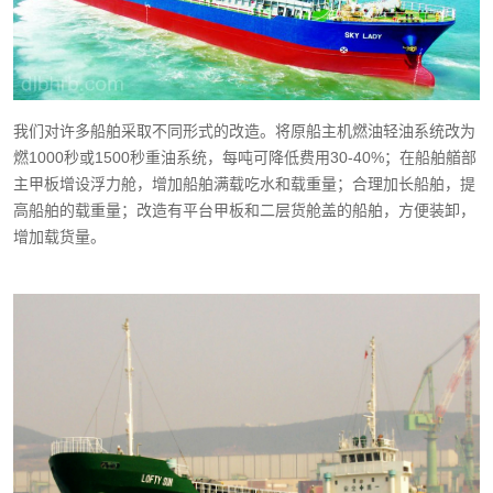
我们对许多船舶采取不同形式的改造。将原船主机燃油轻油系统改为
燃1000秒或1500秒重油系统，每吨可降低费用30-40%；在船舶艏部
主甲板增设浮力舱，增加船舶满载吃水和载重量；合理加长船舶，提
高船舶的载重量；改造有平台甲板和二层货舱盖的船舶，方便装卸，
增加载货量。