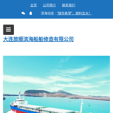
Skip
主页
公司简介
联系我们
to
滨海动态 :
“锦华希望”，顺利吉水！
content
船舶改造
大连旅顺滨海船舶修造有限公司
Home
船舶改造